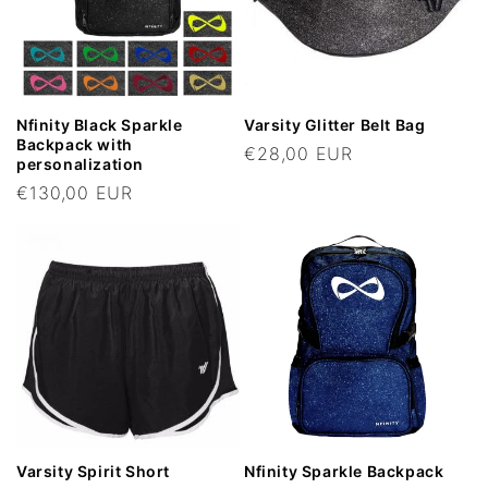
i
o
n
Nfinity Black Sparkle
Varsity Glitter Belt Bag
:
Backpack with
Regular
€28,00 EUR
personalization
price
Regular
€130,00 EUR
price
Varsity Spirit Short
Nfinity Sparkle Backpack