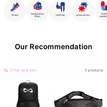
backpacks/
train
Shoes
clothing
accessories
Bags
equip
C
Our Recommendation
o
l
Filter and sort
5 products
l
e
c
t