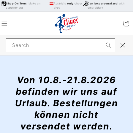
Skip to
Shop On Tour:
Make an
Austria's
only
cheer
Can be personalized
with
appointment
shop
embroidery
content
Cart
Search
Von 10.8.-21.8.2026
befinden wir uns auf
Urlaub. Bestellungen
können nicht
versendet werden.